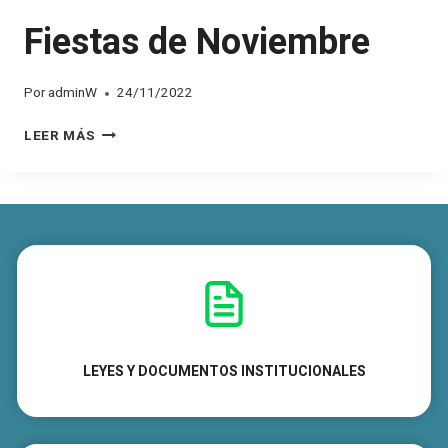
Fiestas de Noviembre
Por
adminW
24/11/2022
F
LEER MÁS
I
E
S
T
A
S
D
E
N
O
V
LEYES Y DOCUMENTOS INSTITUCIONALES
I
E
M
B