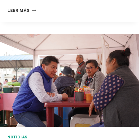
T
LEER MÁS
R
A
B
A
J
A
N
D
O
P
O
R
C
H
A
M
B
O
NOTICIAS