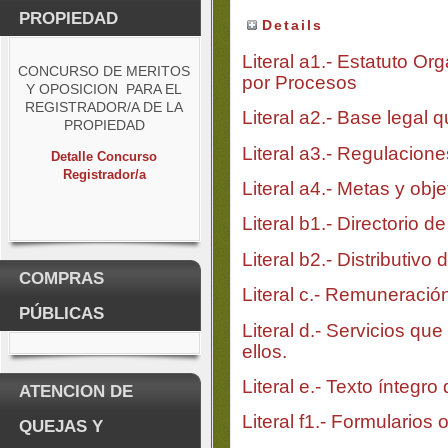
PROPIEDAD
Details
Literal a1.- Estatuto Or
CONCURSO DE MERITOS
por Procesos
Y OPOSICION PARA EL
REGISTRADOR/A DE LA
Literal a2.- Base legal qu
PROPIEDAD
Literal a3.- Regulacione
Detalle Concurso
Registrador/a
Literal a4.- Metas y obj
Literal b1.- Directorio de 
Literal b2.- Distributivo 
COMPRAS
Literal c.- Remuneració
PÚBLICAS
Literal d.- Servicios qu
ellos.
Literal e.- Texto íntegro
ATENCION DE
Literal f1.- Formularios 
QUEJAS Y